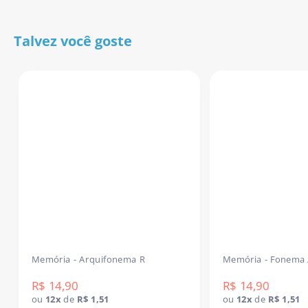
- Estimula vocabulário, construção frasal e categorias
semânticas;
Talvez você goste
- Gera vínculo afetivo com a atividade (colecionável!);
- Pode ser enviado como tarefa de casa para continuidade
entre sessões;
- Alta adesão da criança pelo formato lúdico e visual atrativo.
Download imediato após a confirmação do pagamento.
move
Leve agora mesmo um recurso que vira coleção e pro
resultado!
Memória - Arquifonema R
Memória - Fonema 
R$ 14,90
R$ 14,90
ou
12x
de
R$ 1,51
ou
12x
de
R$ 1,51