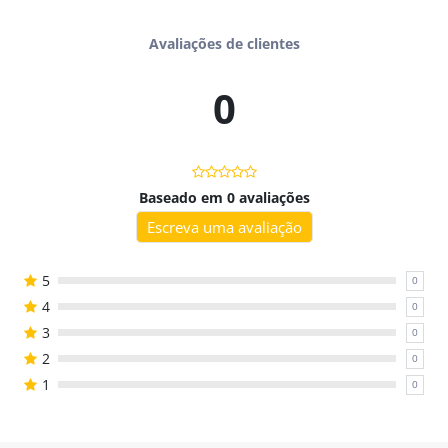
Com design lúdico e colorido, o álbum pode ser impresso em
Avaliações de clientes
casa ou no consultório, e até usado com papel fotográfico ou
vinil adesivo para uma experiência ainda mais realista. Um
0
recurso criativo, afetivo e eficaz para fonoaudiólogos,
professores e famílias.
Baseado em 0 avaliações
Você vai receber
Escreva uma avaliação
- Álbum completo com 12 páginas (formato A5 dobrado);
5
0
- 26 figurinhas com palavras que contêm o fonema /r/;
4
0
3
- Instruções de montagem com dicas de impressão.
0
2
0
1
0
Benefícios
- Favorece a produção e generalização do fonema /r/;