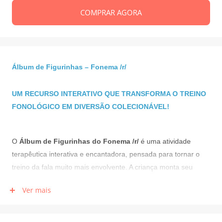
COMPRAR AGORA
Álbum de Figurinhas – Fonema /r/
UM RECURSO INTERATIVO QUE TRANSFORMA O TREINO
FONOLÓGICO EM DIVERSÃO COLECIONÁVEL!
O
Álbum de Figurinhas do Fonema /r/
é uma atividade
terapêutica interativa e encantadora, pensada para tornar o
treino da fala muito mais envolvente. A criança monta seu
próprio álbum com 26 figurinhas ilustradas de palavras com o
Ver mais
som /r/ — como jacaré, canguru, pantera, pirulito e submarino
— reforçando a produção correta do fonema enquanto amplia
vocabulário e estrutura frases.