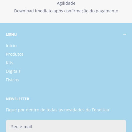
Agilidade
Download imediato após confirmação do pagamento
MENU
Início
Produtos
Kits
Digitais
Físicos
NEWSLETTER
Fique por dentro de todas as novidades da FonoUau!
Seu e-mail