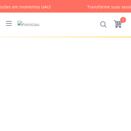
ssões em momentos UAU!
Transforme suas sess
0